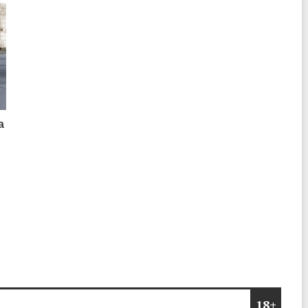
а
о
18+