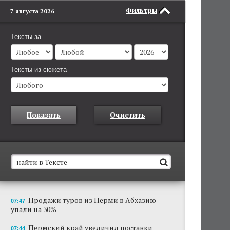
Фильтры
7 августа 2026
Тексты за
Тексты из сюжета
Показать
Очистить
В Пермском крае установят новые станции
Продажи туров из Перми в Абхазию
07:47
обнаружения беспилотников
упали на 30%
Они используются для обнаружения и
отслеживания БПЛА в воздухе.
Пермский край увеличил поставки
07:44