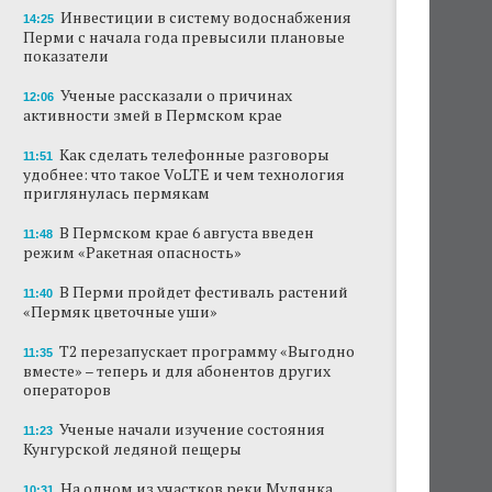
Инвестиции в систему водоснабжения
14:25
Перми с начала года превысили плановые
показатели
Ученые рассказали о причинах
12:06
активности змей в Пермском крае
Как сделать телефонные разговоры
11:51
удобнее: что такое VoLTE и чем технология
приглянулась пермякам
В Пермском крае 6 августа введен
11:48
режим «Ракетная опасность»
В Перми пройдет фестиваль растений
11:40
«Пермяк цветочные уши»
Т2 перезапускает программу «Выгодно
11:35
вместе» – теперь и для абонентов других
операторов
Ученые начали изучение состояния
11:23
Кунгурской ледяной пещеры
На одном из участков реки Мулянка
10:31