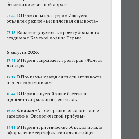
бензина по железной дороге
Продажи туров из Перми в Абхазию упали
на 30%
В Пермском крае утром 7 августа
07:32
объявлен режим «Беспилотная опасность»
Власти вернулись к проекту большого
стадиона в Камской долине Перми
Власти вернулись к проекту большого
07:18
стадиона в Камской долине Перми
В Перми закрывается ресторан «Желтая
лисица»
6 августа 2026:
В Перми закрывается ресторан «Желтая
17:43
В Перми в пустой чаше бассейна пройдет
лисица»
театральный фестиваль
В Прикамье клещи снизили активность
17:12
В Перми туристические объекты начали
перед вторым пиком
оформление сертификатов для китайцев
В Перми в пустой чаше бассейна
16:44
Ученые рассказали о причинах активности
пройдет театральный фестиваль
змей в Пермском крае
Филиал «Азот» организовал выездное
16:22
Ученые начали изучение состояния
заседание «Экологической трибуны»
Кунгурской ледяной пещеры
В Перми туристические объекты начали
14:53
оформление сертификатов для китайцев