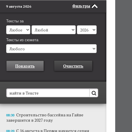
Фильтры
9 августа 2026
Тексты за
Тексты из сюжета
Показать
Очистить
В Пермском крае установят новые станции
Строительство бассейна на Гайве
08:30
обнаружения беспилотников
завершится в 2027 году
Они используются для обнаружения и
отслеживания БПЛА в воздухе.
С 16 августа в Перми начнется серия
08:20