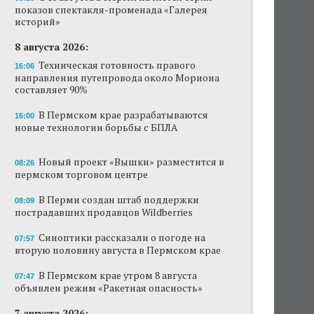
показов спектакля-променада «Галерея
Новый проект «Вышки» разместится в
историй»
пермском торговом центре
8 августа 2026:
В Перми создан штаб поддержки
Техническая готовность правого
16:06
пострадавших продавцов Wildberries
направления путепровода около Мориона
составляет 90%
В субботу в центре Перми выступит DJ Smash
В Пермском крае разрабатываются
16:00
новые технологии борьбы с БПЛА
Сеть «Иль де Ботэ» уходит из Перми
Власти Перми намерены развернуть борьбу
Новый проект «Вышки» разместится в
08:26
с брошенными автомобилями
пермском торговом центре
Продажи туров из Перми в Абхазию упали
В Перми создан штаб поддержки
08:09
на 30%
пострадавших продавцов Wildberries
Власти вернулись к проекту большого
Синоптики рассказали о погоде на
07:57
стадиона в Камской долине Перми
вторую половину августа в Пермском крае
В Пермском крае утром 8 августа
07:47
объявлен режим «Ракетная опасность»
7 августа 2026: