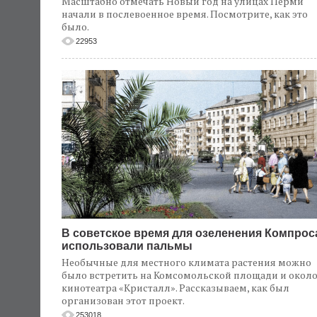
Масштабно отмечать Новый год на улицах Перми
начали в послевоенное время. Посмотрите, как это
было.
22953
В советское время для озеленения Компрос
использовали пальмы
Необычные для местного климата растения можно
было встретить на Комсомольской площади и окол
кинотеатра «Кристалл». Рассказываем, как был
организован этот проект.
253018