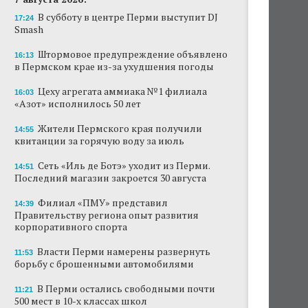
В субботу в центре Перми выступит DJ
17:24
Smash
Штормовое предупреждение объявлено
16:13
в Пермском крае из-за ухудшения погоды
Цеху агрегата аммиака №1 филиала
16:03
«Азот» исполнилось 50 лет
Жители Пермского края получили
14:55
квитанции за горячую воду за июль
Сеть «Иль де Ботэ» уходит из Перми.
14:51
Последний магазин закроется 30 августа
Филиал «ПМУ» представил
14:39
Правительству региона опыт развития
корпоративного спорта
Власти Перми намерены развернуть
11:53
борьбу с брошенными автомобилями
В Перми остались свободными почти
11:21
500 мест в 10-х классах школ