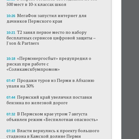
500 мест в 10-х классах школ
Власти Перми намерены развернуть борьбу
с брошенными автомобилями
МегаФон запустил интернет для
10:26
дачников Пермского края
Продажи туров из Перми в Абхазию упали
на 30%
Т2 занял первое место по набору
10:21
бесплатных сервисов цифровой защиты –
J'son & Partners
Власти вернулись к проекту большого
стадиона в Камской долине Перми
«Пермэнергосбыт» предупредил о
10:18
В Перми закрывается ресторан «Желтая
рисках при работе с
лисица»
«Соликамскбумпромом»
В Перми в пустой чаше бассейна пройдет
Продажи туров из Перми в Абхазию
07:47
театральный фестиваль
упали на 30%
Пермский край увеличил поставки
В Перми туристические объекты начали
07:44
оформление сертификатов для китайцев
бензина по железной дороге
В Пермском крае утром 7 августа
Ученые рассказали о причинах активности
07:32
объявлен режим «Беспилотная опасность»
змей в Пермском крае
Власти вернулись к проекту большого
07:18
стадиона в Камской долине Перми