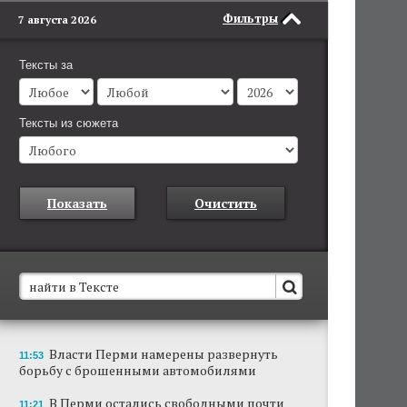
Фильтры
7 августа 2026
Тексты за
Тексты из сюжета
Показать
Очистить
В Пермском крае установят новые станции
Власти Перми намерены развернуть
11:53
обнаружения беспилотников
борьбу с брошенными автомобилями
Они используются для обнаружения и
отслеживания БПЛА в воздухе.
В Перми остались свободными почти
11:21