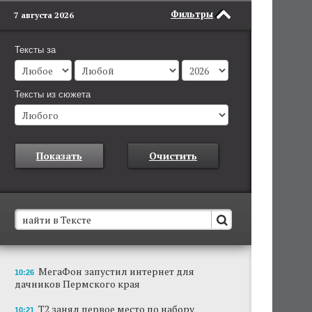
Фильтры
7 августа 2026
Тексты за
Тексты из сюжета
Показать
Очистить
В Пермском крае установят новые станции
МегаФон запустил интернет для
10:26
обнаружения беспилотников
дачников Пермского края
Они используются для обнаружения и
отслеживания БПЛА в воздухе.
Т2 занял первое место по набору
10:21