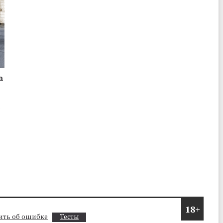
а
о
18+
ть об ошибке
Тесты