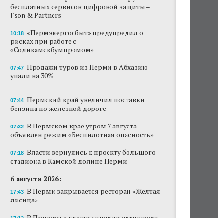
бесплатных сервисов цифровой защиты –
Продажи туров из Перми в Абхазию упали
J'son & Partners
на 30%
«Пермэнергосбыт» предупредил о
10:18
рисках при работе с
Власти вернулись к проекту большого
«Соликамскбумпромом»
стадиона в Камской долине Перми
Продажи туров из Перми в Абхазию
В Перми закрывается ресторан «Желтая
07:47
упали на 30%
лисица»
В Перми в пустой чаше бассейна пройдет
Пермский край увеличил поставки
07:44
театральный фестиваль
бензина по железной дороге
В Перми туристические объекты начали
В Пермском крае утром 7 августа
07:32
оформление сертификатов для китайцев
объявлен режим «Беспилотная опасность»
Власти вернулись к проекту большого
Ученые рассказали о причинах активности
07:18
змей в Пермском крае
стадиона в Камской долине Перми
6 августа 2026:
Ученые начали изучение состояния
Кунгурской ледяной пещеры
В Перми закрывается ресторан «Желтая
17:43
лисица»
В Прикамье клещи снизили активность