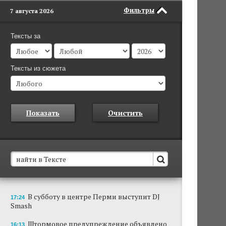
Фильтры
7 августа 2026
Тексты за
Тексты из сюжета
Показать
Очистить
В Пермском крае установят новые станции
В субботу в центре Перми выступит DJ
17:24
обнаружения беспилотников
Smash
Они используются для обнаружения и
отслеживания БПЛА в воздухе.
Штормовое предупреждение объявлено
16:13