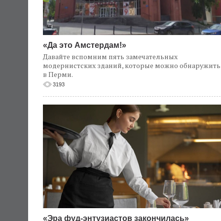
«Да это Амстердам!»
Давайте вспомним пять замечательных
модернистских зданий, которые можно обнаружить
в Перми.
3193
«Эра фуд-энтузиастов закончилась»