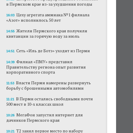
в Пермском крае из-за ухудшения погоды
В субботу в центре Перми выступит DJ Smash
Цеху агрегата аммиака №1 филиала
16:03
«Азот» исполнилось 50 лет
Сеть «Иль де Ботэ» уходит из Перми
Жители Пермского края получили
Власти Перми намерены развернуть борьбу
14:55
квитанции за горячую воду за июль
с брошенными автомобилями
Продажи туров из Перми в Абхазию упали
Сеть «Иль де Ботэ» уходит из Перми
14:51
на 30%
Филиал «ПМУ» представил
14:39
Власти вернулись к проекту большого
Правительству региона опыт развития
стадиона в Камской долине Перми
корпоративного спорта
Власти Перми намерены развернуть
В Перми закрывается ресторан «Желтая
11:53
лисица»
борьбу с брошенными автомобилями
В Перми остались свободными почти
В Перми в пустой чаше бассейна пройдет
11:21
500 мест в 10-х классах школ
театральный фестиваль
МегаФон запустил интернет для
10:26
дачников Пермского края
Т2 занял первое место по набору
10:21