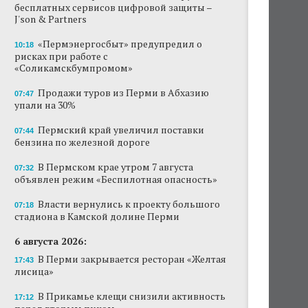
бесплатных сервисов цифровой защиты –
J'son & Partners
«Пермэнергосбыт» предупредил о
10:18
рисках при работе с
«Соликамскбумпромом»
Продажи туров из Перми в Абхазию
07:47
упали на 30%
Пермский край увеличил поставки
07:44
бензина по железной дороге
В Пермском крае утром 7 августа
07:32
объявлен режим «Беспилотная опасность»
Власти вернулись к проекту большого
07:18
стадиона в Камской долине Перми
6 августа 2026:
В Перми закрывается ресторан «Желтая
17:43
лисица»
В Прикамье клещи снизили активность
17:12