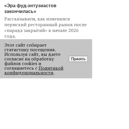
«Эра фуд-энтузиастов
закончилась»
Рассказываем, как изменился
пермский ресторанный рынок после
«парада закрытий» в начале 2026
года.
1802
Этот сайт собирает
статистику посещения.
Используя сайт, вы даете
согласие на обработку
Принять
файлов cookies и
соглашаетесь с
Политикой
конфиденциальности
.
Как выглядела новогодняя Пермь в
прошлом веке
Масштабно отмечать Новый год на
улицах Перми начали в