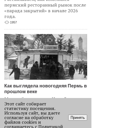
пермский ресторанный рынок после
«парада закрытий» в начале 2026
года.
1957
Как выглядела новогодняя Пермь в
прошлом веке
Масштабно отмечать Новый год на
Этот сайт собирает
улицах Перми начали в
статистику посещения.
послевоенное время. Посмотрите,
Используя сайт, вы даете
как это было.
согласие на обработку
Принять
файлов cookies и
22727
соглашаетесь с
Политикой