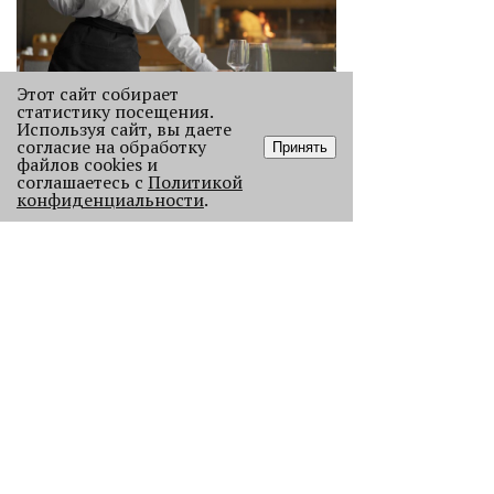
Этот сайт собирает
статистику посещения.
«Эра фуд-энтузиастов
Используя сайт, вы даете
закончилась»
согласие на обработку
Принять
Рассказываем, как изменился
файлов cookies и
соглашаетесь с
Политикой
пермский ресторанный рынок после
конфиденциальности
.
«парада закрытий» в начале 2026
года.
2153