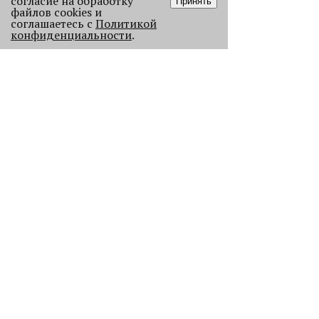
согласие на обработку
Принять
файлов cookies и
соглашаетесь с
Политикой
конфиденциальности
.
Старикам тут не место?
В Перми 50-летних гостей не
пустили в бар - зумеры не хотят петь
песни миллениалов в караоке.
2286
Без Будды и вина: каких проектов