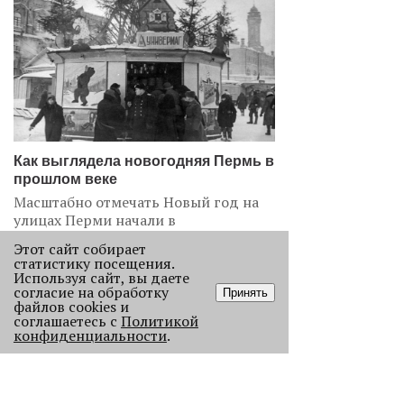
Как выглядела новогодняя Пермь в
прошлом веке
Масштабно отмечать Новый год на
улицах Перми начали в
послевоенное время. Посмотрите,
Этот сайт собирает
как это было.
статистику посещения.
Используя сайт, вы даете
22691
согласие на обработку
Принять
файлов cookies и
соглашаетесь с
Политикой
.
конфиденциальности
.
АНАЛИЗ СИТУАЦИИ