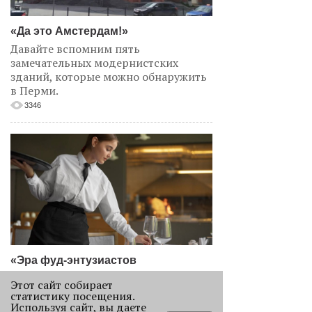
«Да это Амстердам!»
Давайте вспомним пять
замечательных модернистских
зданий, которые можно обнаружить
в Перми.
3346
«Эра фуд-энтузиастов
закончилась»
Этот сайт собирает
Рассказываем, как изменился
статистику посещения.
пермский ресторанный рынок после
Используя сайт, вы даете