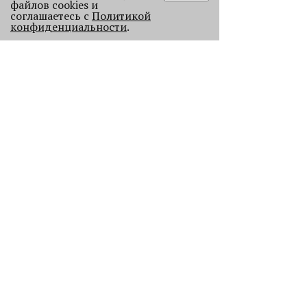
файлов cookies и
соглашаетесь с
Политикой
конфиденциальности
.
Старикам тут не место?
В Перми 50-летних гостей не
пустили в бар - зумеры не хотят петь
песни миллениалов в караоке.
2225
Без Будды и вина: каких проектов
лишилась Пермь в 2025 году