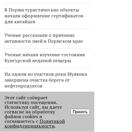
В Перми туристические объекты
начали оформление сертификатов
для китайцев
Ученые рассказали о причинах
активности змей в Пермском крае
Ученые начали изучение состояния
Кунгурской ледяной пещеры
На одном из участков реки Мулянка
завершена очистка берега от
нефтепродуктов
Этот сайт собирает
В Перми этим летом водители такси
статистику посещения.
работают без отпусков
Используя сайт, вы даете
согласие на обработку
Принять
файлов cookies и
соглашаетесь с
Политикой
ПРОЕКТЫ
конфиденциальности
.
В Перми голосовой робот будет