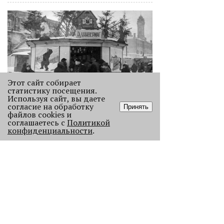
Этот сайт собирает
статистику посещения.
Используя сайт, вы даете
Как выглядела новогодняя Пермь в
согласие на обработку
Принять
прошлом веке
файлов cookies и
соглашаетесь с
Политикой
Масштабно отмечать Новый год на
конфиденциальности
.
улицах Перми начали в
послевоенное время. Посмотрите,
как это было.
22869
.
АНАЛИЗ СИТУАЦИИ