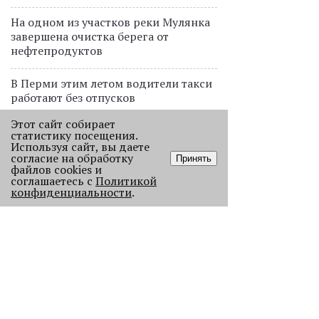
На одном из участков реки Мулянка
завершена очистка берега от
нефтепродуктов
В Перми этим летом водители такси
работают без отпусков
Этот сайт собирает
статистику посещения.
ПРОЕКТЫ
Используя сайт, вы даете
В Перми голосовой робот будет
согласие на обработку
Принять
файлов cookies и
обрабатывать звонки от
соглашаетесь с
Политикой
пассажиров общественного
конфиденциальности
.
транспорта
ДАННЫЕ
Дефицит витамина D выявляется у
каждого второго пермяка
ЧИТАТЬ ДАЛЕЕ