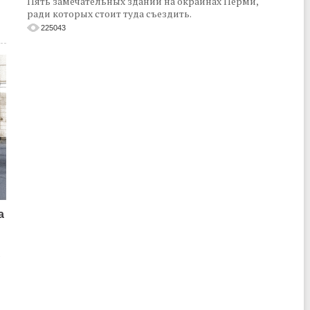
Пять замечательных зданий на окраинах Перми,
ради которых стоит туда съездить.
225043
а
о