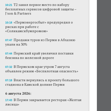
Т2 занял первое место по набору
10:21
бесплатных сервисов цифровой защиты –
J'son & Partners
«Пермэнергосбыт» предупредил о
10:18
рисках при работе с
«Соликамскбумпромом»
Продажи туров из Перми в Абхазию
07:47
упали на 30%
Пермский край увеличил поставки
07:44
бензина по железной дороге
В Пермском крае утром 7 августа
07:32
объявлен режим «Беспилотная опасность»
Власти вернулись к проекту большого
07:18
стадиона в Камской долине Перми
6 августа 2026:
В Перми закрывается ресторан «Желтая
17:43
лисица»