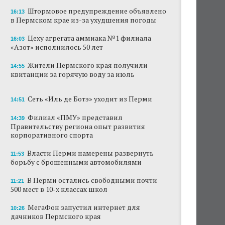
Штормовое предупреждение объявлено
16:13
В субботу в центре Перми выступит DJ Smash
в Пермском крае из-за ухудшения погоды
Сеть «Иль де Ботэ» уходит из Перми
Цеху агрегата аммиака №1 филиала
16:03
«Азот» исполнилось 50 лет
Власти Перми намерены развернуть борьбу
с брошенными автомобилями
Жители Пермского края получили
14:55
квитанции за горячую воду за июль
Продажи туров из Перми в Абхазию упали
на 30%
Сеть «Иль де Ботэ» уходит из Перми
14:51
Власти вернулись к проекту большого
Филиал «ПМУ» представил
14:39
стадиона в Камской долине Перми
Правительству региона опыт развития
корпоративного спорта
В Перми закрывается ресторан «Желтая
лисица»
Власти Перми намерены развернуть
11:53
борьбу с брошенными автомобилями
В Перми в пустой чаше бассейна пройдет
театральный фестиваль
В Перми остались свободными почти
11:21
500 мест в 10-х классах школ
МегаФон запустил интернет для
10:26
дачников Пермского края