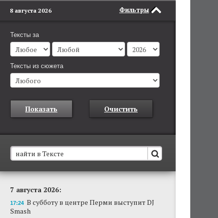
Фильтры
8 августа 2026
Тексты за
Тексты из сюжета
Показать
Очистить
В Пермском крае установят новые станции
7 августа 2026:
обнаружения беспилотников
В субботу в центре Перми выступит DJ
Они используются для обнаружения и
17:24
Smash
отслеживания БПЛА в воздухе.