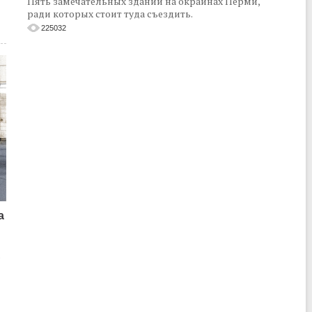
Пять замечательных зданий на окраинах Перми,
ради которых стоит туда съездить.
225032
а
о