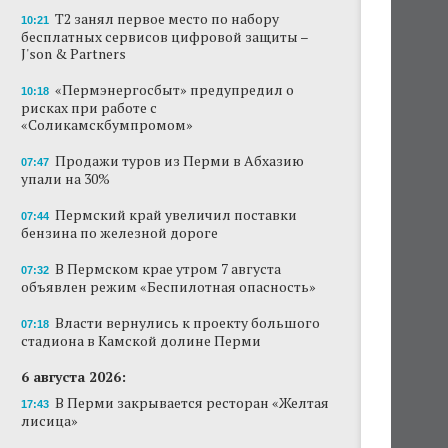
Т2 занял первое место по набору
10:21
бесплатных сервисов цифровой защиты –
J'son & Partners
«Пермэнергосбыт» предупредил о
10:18
рисках при работе с
«Соликамскбумпромом»
Продажи туров из Перми в Абхазию
07:47
упали на 30%
Пермский край увеличил поставки
07:44
бензина по железной дороге
В Пермском крае утром 7 августа
07:32
объявлен режим «Беспилотная опасность»
Власти вернулись к проекту большого
07:18
стадиона в Камской долине Перми
6 августа 2026:
В Перми закрывается ресторан «Желтая
17:43
лисица»