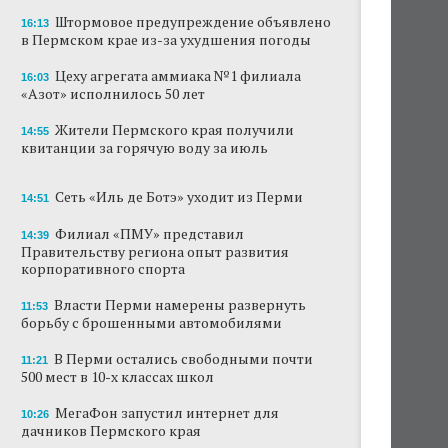
Штормовое предупреждение объявлено
16:13
В субботу в центре Перми выступит DJ Smash
в Пермском крае из-за ухудшения погоды
Сеть «Иль де Ботэ» уходит из Перми
Цеху агрегата аммиака №1 филиала
16:03
«Азот» исполнилось 50 лет
Власти Перми намерены развернуть борьбу
с брошенными автомобилями
Жители Пермского края получили
14:55
квитанции за горячую воду за июль
Продажи туров из Перми в Абхазию упали
на 30%
Сеть «Иль де Ботэ» уходит из Перми
14:51
Власти вернулись к проекту большого
Филиал «ПМУ» представил
14:39
стадиона в Камской долине Перми
Правительству региона опыт развития
корпоративного спорта
В Перми закрывается ресторан «Желтая
лисица»
Власти Перми намерены развернуть
11:53
борьбу с брошенными автомобилями
В Перми в пустой чаше бассейна пройдет
театральный фестиваль
В Перми остались свободными почти
11:21
500 мест в 10-х классах школ
МегаФон запустил интернет для
10:26
дачников Пермского края