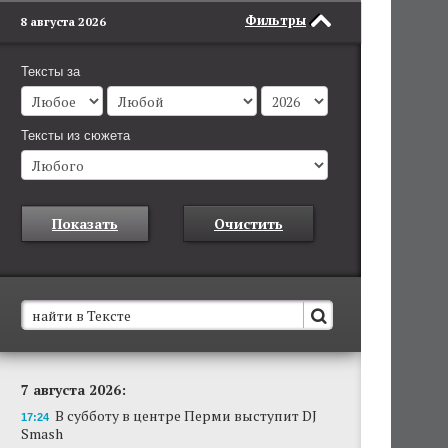
Фильтры
8 августа 2026
Тексты за
Тексты из сюжета
Показать
Очистить
В Пермском крае установят новые станции
7 августа 2026:
обнаружения беспилотников
В субботу в центре Перми выступит DJ
Они используются для обнаружения и
17:24
Smash
отслеживания БПЛА в воздухе.