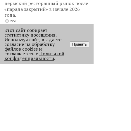
пермский ресторанный рынок после
«парада закрытий» в начале 2026
года.
2270
Этот сайт собирает
статистику посещения.
Используя сайт, вы даете
согласие на обработку
Принять
файлов cookies и
соглашаетесь с
Политикой
конфиденциальности
.
Как выглядела новогодняя Пермь в
прошлом веке
Масштабно отмечать Новый год на
улицах Перми начали в
послевоенное время. Посмотрите,
как это было.
23050