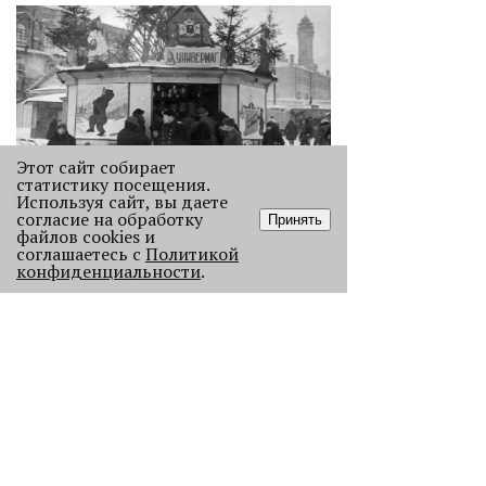
Этот сайт собирает
статистику посещения.
Используя сайт, вы даете
Как выглядела новогодняя Пермь в
согласие на обработку
Принять
прошлом веке
файлов cookies и
Масштабно отмечать Новый год на
соглашаетесь с
Политикой
конфиденциальности
.
улицах Перми начали в
послевоенное время. Посмотрите,
как это было.
22953
.
АНАЛИЗ СИТУАЦИИ