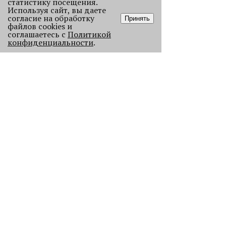
статистику посещения.
Используя сайт, вы даете
согласие на обработку
Принять
файлов cookies и
соглашаетесь с
Политикой
конфиденциальности
.
Старикам тут не место?
В Перми 50-летних гостей не
пустили в бар - зумеры не хотят петь
песни миллениалов в караоке.
2148