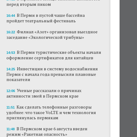
перед вторым пиком
В Перми закрывается ресторан «Желтая
лисица»
В Перми в пустой чаше бассейна
16:44
пройдет театральный фестиваль
В Перми в пустой чаше бассейна пройдет
театральный фестиваль
Филиал «Азот» организовал выездное
16:22
заседание «Экологической трибуны»
В Перми туристические объекты начали
оформление сертификатов для китайцев
В Перми туристические объекты начали
14:53
оформление сертификатов для китайцев
Ученые рассказали о причинах активности
змей в Пермском крае
Инвестиции в систему водоснабжения
14:25
Перми с начала года превысили плановые
Ученые начали изучение состояния
показатели
Кунгурской ледяной пещеры
Ученые рассказали о причинах
12:06
На одном из участков реки Мулянка
активности змей в Пермском крае
завершена очистка берега от
нефтепродуктов
Как сделать телефонные разговоры
11:51
удобнее: что такое VoLTE и чем технология
приглянулась пермякам
В Перми этим летом водители такси
работают без отпусков
В Пермском крае 6 августа введен
11:48
режим «Ракетная опасность»