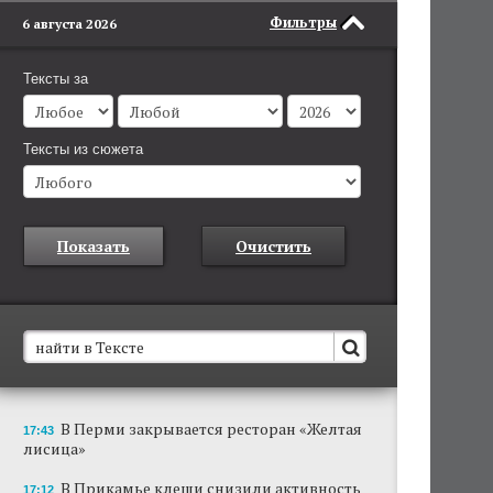
Фильтры
6 августа 2026
Тексты за
Тексты из сюжета
Показать
Очистить
В Пермском крае установят новые станции
В Перми закрывается ресторан «Желтая
17:43
обнаружения беспилотников
лисица»
Они используются для обнаружения и
отслеживания БПЛА в воздухе.
В Прикамье клещи снизили активность
17:12