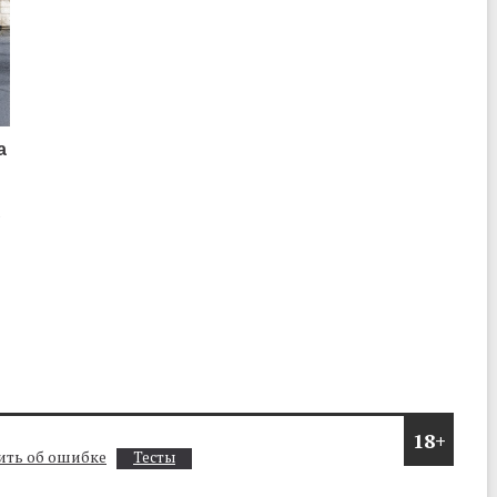
а
о
18+
ть об ошибке
Тесты