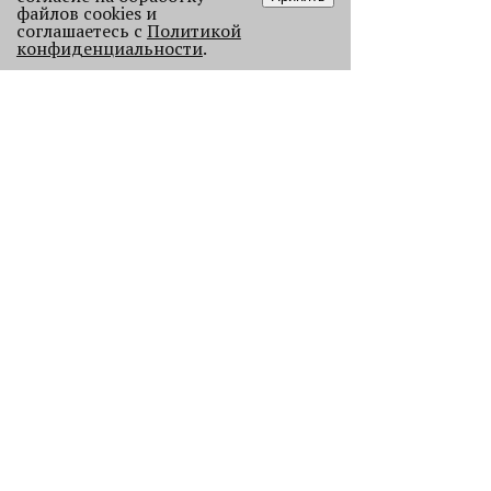
файлов cookies и
соглашаетесь с
Политикой
конфиденциальности
.
Старикам тут не место?
В Перми 50-летних гостей не
пустили в бар - зумеры не хотят петь
песни миллениалов в караоке.
2418
Без Будды и вина: каких проектов