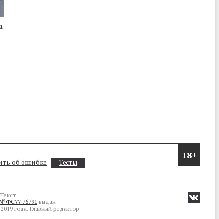
а
о
18+
ть об ошибке
Тесты
Текст
№ФС77-76791
выдан
2019 года. Главный редактор: