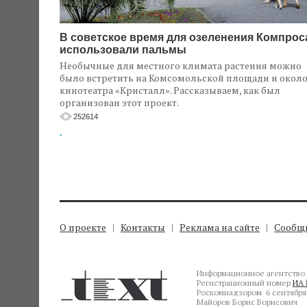
В советское время для озеленения Компрос
использовали пальмы
Необычные для местного климата растения можно
было встретить на Комсомольской площади и окол
кинотеатра «Кристалл». Рассказываем, как был
организован этот проект.
252614
.
О проекте
Контакты
Реклама на сайте
Сообщи
Информационное агентство 
Регистрационный номер
ИА 
Роскомнадзором 6 сентября 
Майоров Борис Борисович