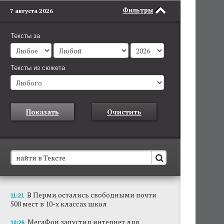
Фильтры
7 августа 2026
Тексты за
Тексты из сюжета
Показать
Очистить
В Пермском крае установят новые станции
В Перми остались свободными почти
11:21
обнаружения беспилотников
500 мест в 10-х классах школ
Они используются для обнаружения и
отслеживания БПЛА в воздухе.
МегаФон запустил интернет для
10:26