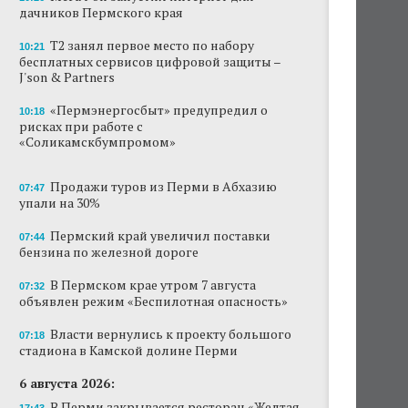
дачников Пермского края
Продажи туров из Перми в Абхазию упали
на 30%
Т2 занял первое место по набору
10:21
бесплатных сервисов цифровой защиты –
J'son & Partners
Власти вернулись к проекту большого
стадиона в Камской долине Перми
«Пермэнергосбыт» предупредил о
10:18
рисках при работе с
В Перми закрывается ресторан «Желтая
«Соликамскбумпромом»
лисица»
В Перми в пустой чаше бассейна пройдет
Продажи туров из Перми в Абхазию
07:47
театральный фестиваль
упали на 30%
В Перми туристические объекты начали
Пермский край увеличил поставки
07:44
оформление сертификатов для китайцев
бензина по железной дороге
В Пермском крае утром 7 августа
Ученые рассказали о причинах активности
07:32
змей в Пермском крае
объявлен режим «Беспилотная опасность»
Власти вернулись к проекту большого
Ученые начали изучение состояния
07:18
стадиона в Камской долине Перми
Кунгурской ледяной пещеры
6 августа 2026:
В Перми закрывается ресторан «Желтая