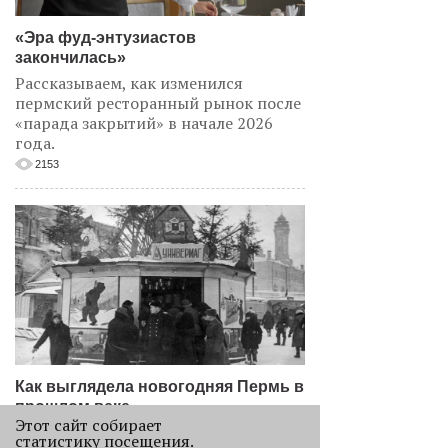
«Эра фуд-энтузиастов
закончилась»
Рассказываем, как изменился
пермский ресторанный рынок после
«парада закрытий» в начале 2026
года.
2153
Как выглядела новогодняя Пермь в
прошлом веке
Этот сайт собирает
Масштабно отмечать Новый год на
статистику посещения.