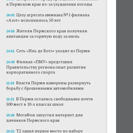
в Пермском крае из-за ухудшения погоды
В субботу в центре Перми выступит DJ Smash
Цеху агрегата аммиака №1 филиала
16:03
«Азот» исполнилось 50 лет
Сеть «Иль де Ботэ» уходит из Перми
Жители Пермского края получили
Власти Перми намерены развернуть борьбу
14:55
квитанции за горячую воду за июль
с брошенными автомобилями
Продажи туров из Перми в Абхазию упали
Сеть «Иль де Ботэ» уходит из Перми
14:51
на 30%
Филиал «ПМУ» представил
14:39
Власти вернулись к проекту большого
Правительству региона опыт развития
стадиона в Камской долине Перми
корпоративного спорта
Власти Перми намерены развернуть
В Перми закрывается ресторан «Желтая
11:53
лисица»
борьбу с брошенными автомобилями
В Перми остались свободными почти
В Перми в пустой чаше бассейна пройдет
11:21
500 мест в 10-х классах школ
театральный фестиваль
МегаФон запустил интернет для
10:26
дачников Пермского края
Т2 занял первое место по набору
10:21