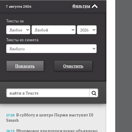
Фильтры
7 августа 2026
Тексты за
Тексты из сюжета
Показать
Очистить
В Пермском крае установят новые станции
В субботу в центре Перми выступит DJ
17:24
обнаружения беспилотников
Smash
Они используются для обнаружения и
отслеживания БПЛА в воздухе.
Штормовое предупреждение объявлено
16:13