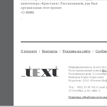
кинотеатра «Кристалл». Рассказываем, как был
организован этот проект.
252681
.
О проекте
Контакты
Реклама на сайте
Сообщи
Информационное агентство 
Регистрационный номер
ИА 
Роскомнадзором 6 сентября 
Майоров Борис Борисович
Издатель: ООО «Регион-Инф
Тел.: 8922 35 58 769, E-mail:
25 Октября, д.66, офис 3.
Политика обработки персон