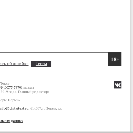
18+
ть об ошибке
Тесты
Текст
№ФС77-76791
выдан
2019 года. Главный редактор:
орм-Пермь».
info@chitaitext.ru
. 614007, г. Пермь, ул.
альных данных