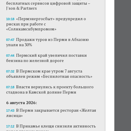
бесплатных сервисов цифровой защиты –
J'son & Partners
«Пермэнергосбыт» предупредил о
10:18
рисках при работе с
«Соликамскбумпромом»
Продажи туров из Перми в Абхазию
07:47
упали на 30%
Пермский край увеличил поставки
07:44
бензина по железной дороге
В Пермском крае утром 7 августа
07:32
объявлен режим «Беспилотная опасность»
Власти вернулись к проекту большого
07:18
стадиона в Камской долине Перми
6 августа 2026:
В Перми закрывается ресторан «Желтая
17:43
лисица»
В Прикамье клещи снизили активность
17:12