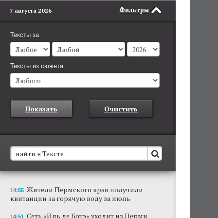
Фильтры
7 августа 2026
Тексты за
Тексты из сюжета
Показать
Очистить
В Пермском крае установят новые станции
Жители Пермского края получили
14:55
обнаружения беспилотников
квитанции за горячую воду за июль
Они используются для обнаружения и
отслеживания БПЛА в воздухе.
Сеть «Иль де Ботэ» уходит из Перми
14:51