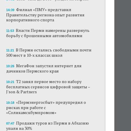
Сеть «Иль де Ботэ» уходит из Перми
Филиал «ПМУ» представил
14:39
Правительству региона опыт развития
корпоративного спорта
Власти Перми намерены развернуть борьбу
с брошенными автомобилями
Власти Перми намерены развернуть
11:53
борьбу с брошенными автомобилями
Продажи туров из Перми в Абхазию упали
на 30%
В Перми остались свободными почти
11:21
Власти вернулись к проекту большого
500 мест в 10-х классах школ
стадиона в Камской долине Перми
МегаФон запустил интернет для
10:26
В Перми закрывается ресторан «Желтая
дачников Пермского края
лисица»
Т2 занял первое место по набору
10:21
В Перми в пустой чаше бассейна пройдет
бесплатных сервисов цифровой защиты –
театральный фестиваль
J'son & Partners
«Пермэнергосбыт» предупредил о
В Перми туристические объекты начали
10:18
рисках при работе с
оформление сертификатов для китайцев
«Соликамскбумпромом»
Продажи туров из Перми в Абхазию
07:47
упали на 30%