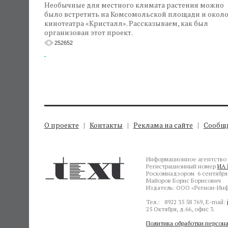
Необычные для местного климата растения можно
было встретить на Комсомольской площади и окол
кинотеатра «Кристалл». Рассказываем, как был
организован этот проект.
252652
.
О проекте
Контакты
Реклама на сайте
Сообщи
Информационное агентство 
Регистрационный номер
ИА 
Роскомнадзором 6 сентября 
Майоров Борис Борисович
Издатель: ООО «Регион-Инф
Тел.: 8922 35 58 769, E-mail:
25 Октября, д.66, офис 3.
Политика обработки персон