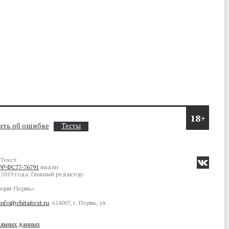
о
18+
ть об ошибке
Тесты
Текст
№ФС77-76791
выдан
2019 года. Главный редактор:
орм-Пермь».
info@chitaitext.ru
. 614007, г. Пермь, ул.
альных данных