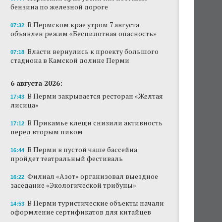
бензина по железной дороге
Продажи туров из Перми в Абхазию упали
на 30%
В Пермском крае утром 7 августа
07:32
объявлен режим «Беспилотная опасность»
Власти вернулись к проекту большого
стадиона в Камской долине Перми
Власти вернулись к проекту большого
07:18
стадиона в Камской долине Перми
В Перми закрывается ресторан «Желтая
лисица»
6 августа 2026:
В Перми закрывается ресторан «Желтая
17:43
В Перми в пустой чаше бассейна пройдет
лисица»
театральный фестиваль
В Прикамье клещи снизили активность
17:12
В Перми туристические объекты начали
перед вторым пиком
оформление сертификатов для китайцев
В Перми в пустой чаше бассейна
16:44
Ученые рассказали о причинах активности
пройдет театральный фестиваль
змей в Пермском крае
Филиал «Азот» организовал выездное
16:22
Ученые начали изучение состояния
заседание «Экологической трибуны»
Кунгурской ледяной пещеры
В Перми туристические объекты начали
14:53
оформление сертификатов для китайцев