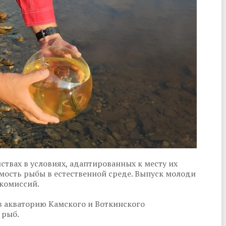
твах в условиях, адаптированных к месту их
мость рыбы в естественной среде. Выпуск молоди
комиссий.
в акваторию Камского и Воткинского
ыб. ​