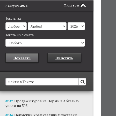
Фильтры
7 августа 2026
Тексты за
Тексты из сюжета
Показать
Очистить
В Пермском крае установят новые станции
Продажи туров из Перми в Абхазию
07:47
обнаружения беспилотников
упали на 30%
Они используются для обнаружения и
отслеживания БПЛА в воздухе.
Пермский край увеличил поставки
07:44