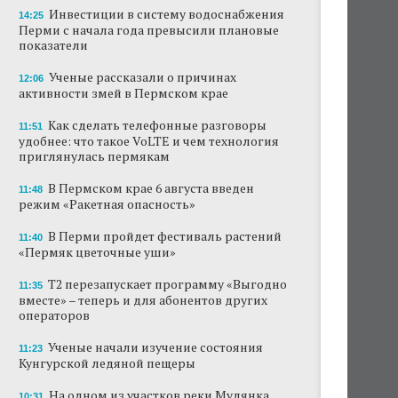
Инвестиции в систему водоснабжения
14:25
Перми с начала года превысили плановые
показатели
Ученые рассказали о причинах
12:06
активности змей в Пермском крае
Как сделать телефонные разговоры
11:51
удобнее: что такое VoLTE и чем технология
приглянулась пермякам
В Пермском крае 6 августа введен
11:48
режим «Ракетная опасность»
В Перми пройдет фестиваль растений
11:40
«Пермяк цветочные уши»
Т2 перезапускает программу «Выгодно
11:35
вместе» – теперь и для абонентов других
операторов
Ученые начали изучение состояния
11:23
Кунгурской ледяной пещеры
На одном из участков реки Мулянка
10:31