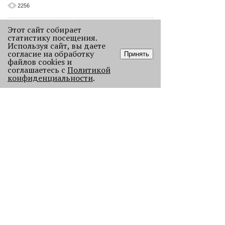
2256
Этот сайт собирает
статистику посещения.
Используя сайт, вы даете
согласие на обработку
Принять
файлов cookies и
соглашаетесь с
Политикой
конфиденциальности
.
Как выглядела новогодняя Пермь в
прошлом веке
Масштабно отмечать Новый год на
улицах Перми начали в
послевоенное время. Посмотрите,
как это было.
23041
.
АНАЛИЗ СИТУАЦИИ