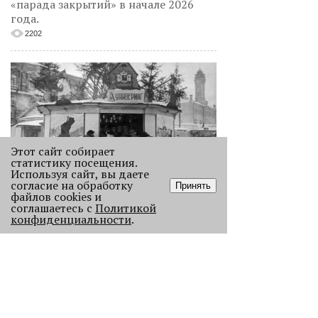
«парада закрытий» в начале 2026
года.
2202
Этот сайт собирает
статистику посещения.
Используя сайт, вы даете
согласие на обработку
Принять
Как выглядела новогодняя Пермь в
файлов cookies и
прошлом веке
соглашаетесь с
Политикой
конфиденциальности
.
Масштабно отмечать Новый год на
улицах Перми начали в
послевоенное время. Посмотрите,
как это было.
22981
.