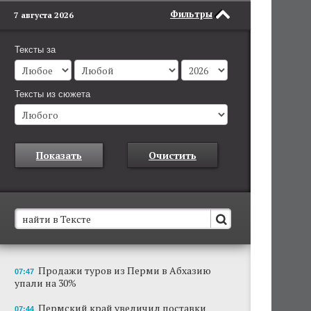
Фильтры
7 августа 2026
Тексты за
Тексты из сюжета
Показать
Очистить
В Пермском крае установят новые станции
Продажи туров из Перми в Абхазию
07:47
обнаружения беспилотников
упали на 30%
Они используются для обнаружения и
отслеживания БПЛА в воздухе.
Пермский край увеличил поставки
07:44