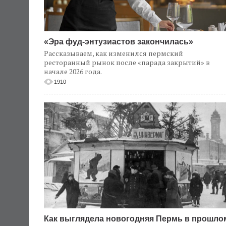
«Эра фуд-энтузиастов закончилась»
Рассказываем, как изменился пермский
ресторанный рынок после «парада закрытий» в
начале 2026 года.
1910
Как выглядела новогодняя Пермь в прошло