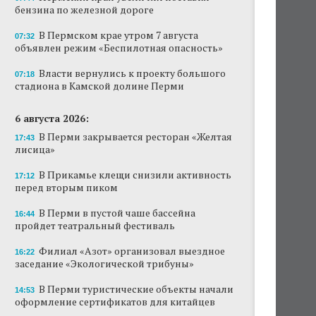
бензина по железной дороге
Продажи туров из Перми в Абхазию упали
на 30%
В Пермском крае утром 7 августа
07:32
объявлен режим «Беспилотная опасность»
Власти вернулись к проекту большого
стадиона в Камской долине Перми
Власти вернулись к проекту большого
07:18
стадиона в Камской долине Перми
В Перми закрывается ресторан «Желтая
лисица»
6 августа 2026:
В Перми закрывается ресторан «Желтая
17:43
В Перми в пустой чаше бассейна пройдет
лисица»
театральный фестиваль
В Прикамье клещи снизили активность
17:12
В Перми туристические объекты начали
перед вторым пиком
оформление сертификатов для китайцев
В Перми в пустой чаше бассейна
16:44
Ученые рассказали о причинах активности
пройдет театральный фестиваль
змей в Пермском крае
Филиал «Азот» организовал выездное
16:22
Ученые начали изучение состояния
заседание «Экологической трибуны»
Кунгурской ледяной пещеры
В Перми туристические объекты начали
14:53
оформление сертификатов для китайцев