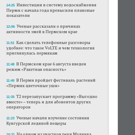
Инвестиции в систему водоснабжения
14:25
Перми с начала года превысили плановые
показатели
Ученые рассказали о причинах
12:06
активности змей в Пермском крае
Как сделать телефонные разговоры
11:51
удобнее: что такое VoLTE и чем технология
приглянулась пермякам
В Пермском крае 6 августа введен
11:48
режим «Ракетная опасность»
В Перми пройдет фестиваль растений
11:40
«Пермяк цветочные уши»
Т2 перезапускает программу «Выгодно
11:35
вместе» – теперь и для абонентов других
операторов
Ученые начали изучение состояния
11:23
Кунгурской ледяной пещеры
На одном из участков реки Мулянка
10:31