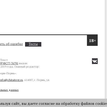
18+
ть об ошибке
Тесты
Текст
№ФС77-76791
выдан
2019 года. Главный редактор:
орм-Пермь».
info@chitaitext.ru
. 614007, г. Пермь, ул.
альных данных
ьзуя сайт, вы даете согласие на обработку файлов cookie