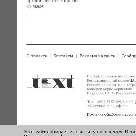
организован этот проект.
252605
.
О проекте
Контакты
Реклама на сайте
Сообщи
Информационное агентство 
Регистрационный номер
ИА 
Роскомнадзором 6 сентября 
Майоров Борис Борисович
Издатель: ООО «Регион-Инф
Тел.: 8922 35 58 769, E-mail:
25 Октября, д.66, офис 3.
Политика обработки персон
Этот сайт собирает статистику посещения. Испол