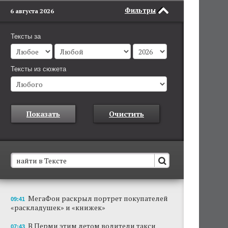
Фильтры
6 августа 2026
Тексты за
Тексты из сюжета
Показать
Очистить
В Пермском крае установят новые станции
МегаФон раскрыл портрет покупателей
09:41
обнаружения беспилотников
«раскладушек» и «книжек»
Они используются для обнаружения и
отслеживания БПЛА в воздухе.
В Перми этим летом водители такси
07:43