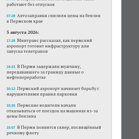
работают без отпусков
В Перми этим летом водители такси
работают без отпусков
Автозаправки снизили цены на бензин
07:28
в Пермском крае
Автозаправки снизили цены на бензин в
Пермском крае
5 августа 2026:
Минтранс рассказал, как пермский
17:28
В Перми задержали мужчину,
аэропорт готовит инфраструктуру для
передававшего за границу данные о
запуска телетрапов
нефтепереработке
В Перми задержали мужчину,
Пермские водители начали отказываться от
16:21
передававшего за границу данные о
поездок на машинах из-за цены бензина
нефтепереработке
Ресторан коми-пермяцкой кухни TÖB
Пермский аэропорт начинает борьбу с
16:12
откроется осенью в Перми
нарушителями правил парковки
АНАЛИЗ СИТУАЦИИ
Пермские водители начали
15:25
Эксперт объяснила резкий рост числа ИП на
отказываться от поездок на машинах из-за
ресторанном рынке Перми
цены бензина
В Перми памятник Александру Невскому
В Перми появится сквер, посвящённый
15:07
установят этой осенью
речному флоту