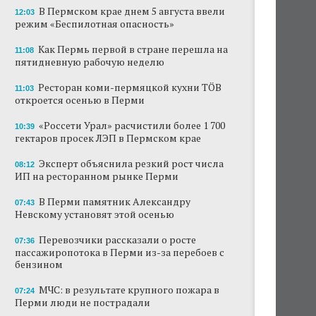
В Пермском крае днем 5 августа ввели
12:03
режим «Беспилотная опасность»
Как Пермь первой в стране перешла на
11:08
пятидневную рабочую неделю
Ресторан коми-пермяцкой кухни TÖB
11:03
откроется осенью в Перми
«Россети Урал» расчистили более 1 700
10:39
гектаров просек ЛЭП в Пермском крае
Эксперт объяснила резкий рост числа
08:12
ИП на ресторанном рынке Перми
В Перми памятник Александру
07:43
Невскому установят этой осенью
Перевозчики рассказали о росте
07:36
пассажиропотока в Перми из-за перебоев с
бензином
МЧС: в результате крупного пожара в
07:24
Перми люди не пострадали