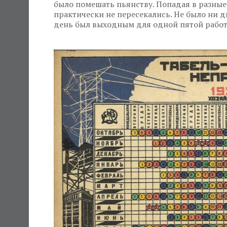
было помешать пьянству. Попадая в разные
практически не пересекались. Не было ни д
день был выходным для одной пятой рабо