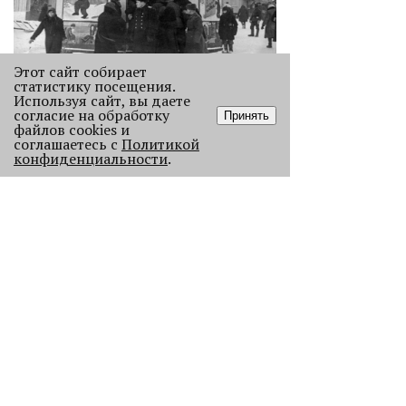
Этот сайт собирает
Как выглядела новогодняя Пермь в
статистику посещения.
прошлом веке
Используя сайт, вы даете
Масштабно отмечать Новый год на
согласие на обработку
Принять
файлов cookies и
улицах Перми начали в
соглашаетесь с
Политикой
послевоенное время. Посмотрите,
конфиденциальности
.
как это было.
22681
.
АНАЛИЗ СИТУАЦИИ