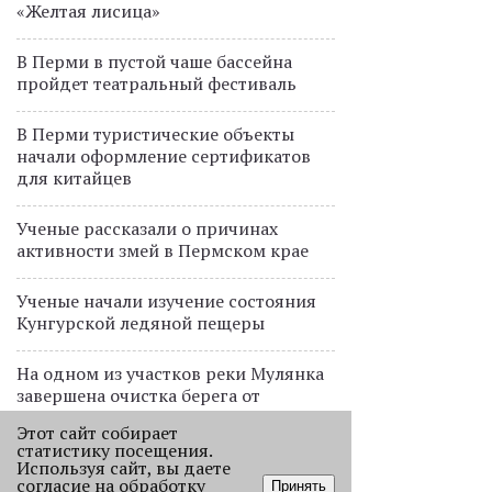
«Желтая лисица»
В Перми в пустой чаше бассейна
пройдет театральный фестиваль
В Перми туристические объекты
начали оформление сертификатов
для китайцев
Ученые рассказали о причинах
активности змей в Пермском крае
Ученые начали изучение состояния
Кунгурской ледяной пещеры
На одном из участков реки Мулянка
завершена очистка берега от
нефтепродуктов
Этот сайт собирает
статистику посещения.
В Перми этим летом водители такси
Используя сайт, вы даете
согласие на обработку
Принять
работают без отпусков