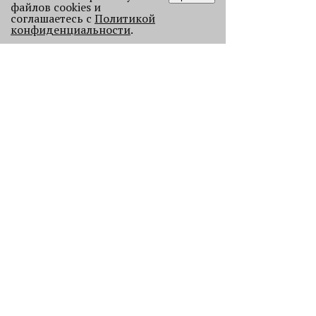
файлов cookies и
соглашаетесь с
Политикой
конфиденциальности
.
ПРОЕКТЫ
В Перми голосовой робот будет
обрабатывать звонки от
пассажиров общественного
транспорта
ДАННЫЕ
Дефицит витамина D выявляется у
каждого второго пермяка
ЧИТАТЬ ДАЛЕЕ