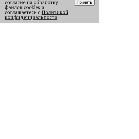
согласие на обработку
Принять
файлов cookies и
соглашаетесь с
Политикой
конфиденциальности
.
Старикам тут не место?
В Перми 50-летних гостей не
пустили в бар - зумеры не хотят петь
песни миллениалов в караоке.
2199