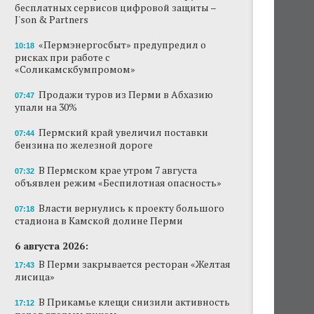
бесплатных сервисов цифровой защиты –
J'son & Partners
«Пермэнергосбыт» предупредил о
10:18
рисках при работе с
«Соликамскбумпромом»
Продажи туров из Перми в Абхазию
07:47
упали на 30%
Пермский край увеличил поставки
07:44
бензина по железной дороге
В Пермском крае утром 7 августа
07:32
объявлен режим «Беспилотная опасность»
Власти вернулись к проекту большого
07:18
стадиона в Камской долине Перми
6 августа 2026:
В Перми закрывается ресторан «Желтая
17:43
лисица»
В Прикамье клещи снизили активность
17:12