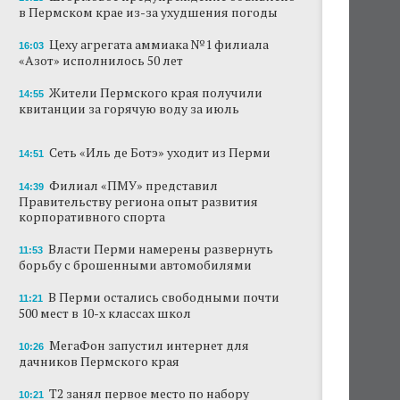
в Пермском крае из-за ухудшения погоды
В субботу в центре Перми выступит DJ Smash
Цеху агрегата аммиака №1 филиала
16:03
«Азот» исполнилось 50 лет
Сеть «Иль де Ботэ» уходит из Перми
Жители Пермского края получили
Власти Перми намерены развернуть борьбу
14:55
квитанции за горячую воду за июль
с брошенными автомобилями
Продажи туров из Перми в Абхазию упали
Сеть «Иль де Ботэ» уходит из Перми
14:51
на 30%
Филиал «ПМУ» представил
14:39
Власти вернулись к проекту большого
Правительству региона опыт развития
стадиона в Камской долине Перми
корпоративного спорта
Власти Перми намерены развернуть
В Перми закрывается ресторан «Желтая
11:53
лисица»
борьбу с брошенными автомобилями
В Перми остались свободными почти
В Перми в пустой чаше бассейна пройдет
11:21
500 мест в 10-х классах школ
театральный фестиваль
МегаФон запустил интернет для
10:26
дачников Пермского края
Т2 занял первое место по набору
10:21