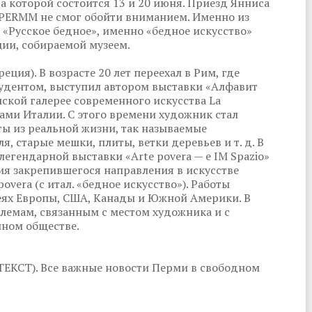
 которой состоится 13 и 20 июня. Приезд Янниса
 PERMM не смог обойти вниманием. Именно из
 «Русское бедное», именно «бедное искусство»
ии, собираемой музеем.
ция). В возрасте 20 лет переехал в Рим, где
тудентом, выступил автором выставки «Алфавит
мской галерее современного искусства La
лами Италии. С этого времени художник стал
ты из реальной жизни, так называемые
я, старые мешки, плиты, ветки деревьев и т. д. В
легендарной выставки «Arte povera — e IM Spazio»
ения закрепившегося направления в искусстве
overa (с итал. «бедное искусство»). Работы
еях Европы, США, Канады и Южной Америки. В
лемам, связанным с местом художника и с
нном обществе.
ТЕКСТ). Все важные новости Перми в свободном