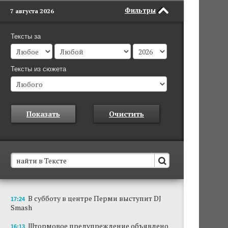
Фильтры
7 августа 2026
Тексты за
Тексты из сюжета
Показать
Очистить
В Пермском крае установят новые станции
В субботу в центре Перми выступит DJ
17:24
обнаружения беспилотников
Smash
Они используются для обнаружения и
отслеживания БПЛА в воздухе.
Штормовое предупреждение объявлено
16:13