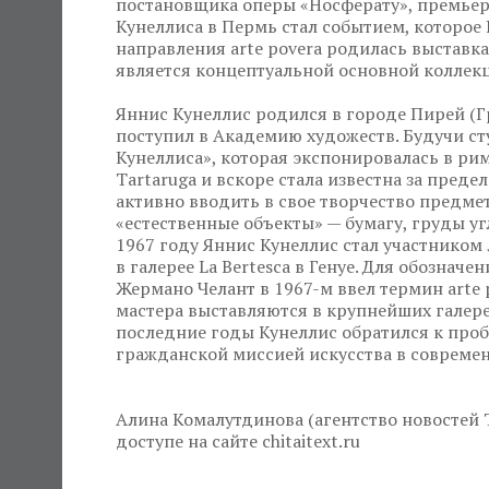
постановщика оперы «Носферату», премьера
Кунеллиса в Пермь стал событием, которое
направления arte povera родилась выставка
является концептуальной основной коллекц
Яннис Кунеллис родился в городе Пирей (Гре
поступил в Академию художеств. Будучи с
Кунеллиса», которая экспонировалась в ри
Tartarugа и вскоре стала известна за преде
активно вводить в свое творчество предме
«естественные объекты» — бумагу, груды угл
1967 году Яннис Кунеллис стал участником 
в галерее La Bertesca в Генуе. Для обознач
Жермано Челант в 1967-м ввел термин arte p
мастера выставляются в крупнейших галер
последние годы Кунеллис обратился к проб
гражданской миссией искусства в совреме
Алина Комалутдинова (агентство новостей 
доступе на сайте chitaitext.ru