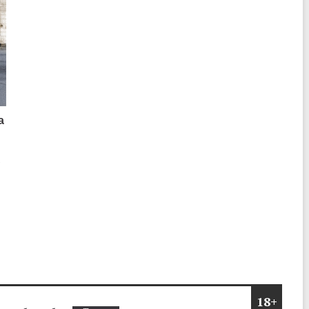
а
о
18+