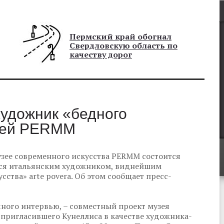
Пермский край обогнал
Свердловскую область по
качеству дорог
художник «бедного
узей PERMM
музее современного искусства PERMM состоится
ся итальянским художником, виднейшим
ства» arte povera. Об этом сообщает пресс-
чного интервью, – совместный проект музея
 пригласившего Кунеллиса в качестве художника-