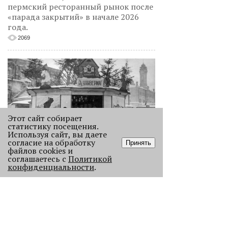
пермский ресторанный рынок после
«парада закрытий» в начале 2026
года.
2069
Этот сайт собирает
статистику посещения.
Используя сайт, вы даете
согласие на обработку
Принять
файлов cookies и
Как выглядела новогодняя Пермь в
соглашаетесь с
Политикой
прошлом веке
конфиденциальности
.
Масштабно отмечать Новый год на
улицах Перми начали в
послевоенное время. Посмотрите,
как это было.
22851