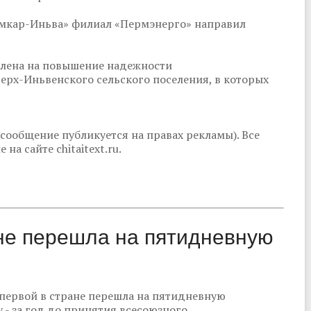
ымкар-Иньва» филиал «Пермэнерго» направил
влена на повышение надежности
ерх-Иньвенского сельского поселения, в которых
сообщение публикуется на правах рекламы). Все
а сайте chitaitext.ru.
ане перешла на пятидневную
 первой в стране перешла на пятидневную
 - за год до принятия всесоюзного