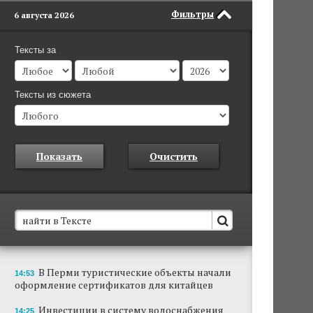
Фильтры
6 августа 2026
Тексты за
Тексты из сюжета
Показать
Очистить
В Пермском крае установят новые станции
В Перми туристические объекты начали
14:53
обнаружения беспилотников
оформление сертификатов для китайцев
Они используются для обнаружения и
отслеживания БПЛА в воздухе.
Инвестиции в систему водоснабжения
14:25