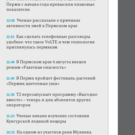
Перми с начала года превысили плановые
В Перми туристические объекты начали
показатели
оформление сертификатов для китайцев
Ученые рассказали о причинах
12:06
активности змей в Пермском крае
Ученые рассказали о причинах активности
змей в Пермском крае
Как сделать телефонные разговоры
11:51
удобнее: что такое VoLTE и чем технология
Ученые начали изучение состояния
приглянулась пермякам
Кунгурской ледяной пещеры
На одном из участков реки Мулянка
В Пермском крае 6 августа введен
11:48
завершена очистка берега от
режим «Ракетная опасность»
нефтепродуктов
В Перми пройдет фестиваль растений
11:40
В Перми этим летом водители такси
«Пермяк цветочные уши»
работают без отпусков
Т2 перезапускает программу «Выгодно
11:35
Автозаправки снизили цены на бензин в
вместе» – теперь и для абонентов других
Пермском крае
операторов
Ученые начали изучение состояния
В Перми задержали мужчину,
11:23
Кунгурской ледяной пещеры
передававшего за границу данные о
нефтепереработке
На одном из участков реки Мулянка
10:31