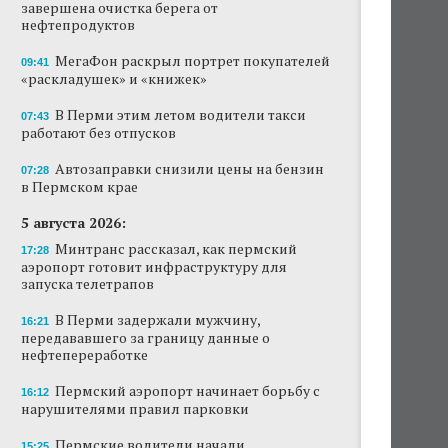
завершена очистка берега от
нефтепродуктов
МегаФон раскрыл портрет покупателей
09:41
«раскладушек» и «книжек»
В Перми этим летом водители такси
07:43
работают без отпусков
Автозаправки снизили цены на бензин
07:28
в Пермском крае
5 августа 2026:
Минтранс рассказал, как пермский
17:28
аэропорт готовит инфраструктуру для
запуска телетрапов
В Перми задержали мужчину,
16:21
передававшего за границу данные о
нефтепереработке
Пермский аэропорт начинает борьбу с
16:12
нарушителями правил парковки
Пермские водители начали
15:25