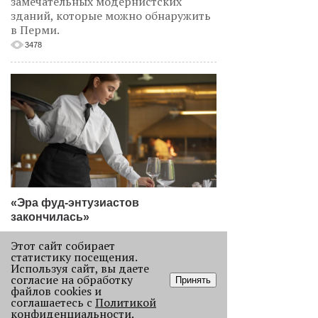
замечательных модернистских
зданий, которые можно обнаружить
в Перми.
3478
«Эра фуд-энтузиастов
закончилась»
Рассказываем, как изменился
Этот сайт собирает
пермский ресторанный рынок после
статистику посещения.
«парада закрытий» в начале 2026
Используя сайт, вы даете
года.
согласие на обработку
Принять
файлов cookies и
2255
соглашаетесь с
Политикой
конфиденциальности
.