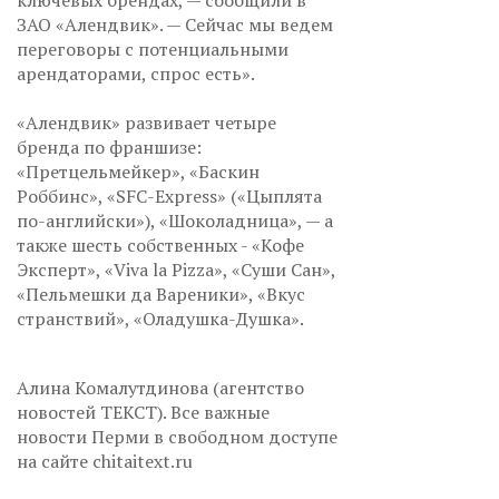
ключевых брендах, — сообщили в
ЗАО «Алендвик». — Сейчас мы ведем
переговоры с потенциальными
арендаторами, спрос есть».
«Алендвик» развивает четыре
бренда по франшизе:
«Претцельмейкер», «Баскин
Роббинс», «SFC-Express» («Цыплята
по-английски»), «Шоколадница», — а
также шесть собственных - «Кофе
Эксперт», «Viva la Pizza», «Суши Сан»,
«Пельмешки да Вареники», «Вкус
странствий», «Оладушка-Душка».
Алина Комалутдинова (агентство
новостей ТЕКСТ). Все важные
новости Перми в свободном доступе
на сайте chitaitext.ru