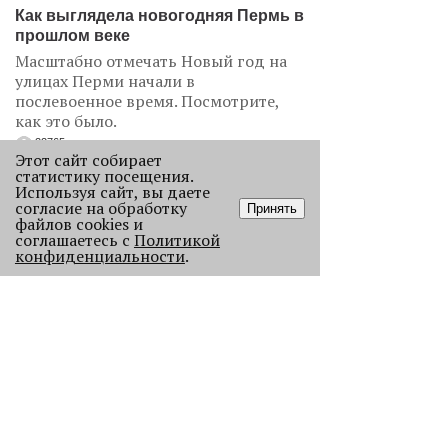
Как выглядела новогодняя Пермь в
прошлом веке
Масштабно отмечать Новый год на
улицах Перми начали в
послевоенное время. Посмотрите,
как это было.
22765
Этот сайт собирает
статистику посещения.
Используя сайт, вы даете
.
согласие на обработку
Принять
файлов cookies и
АНАЛИЗ СИТУАЦИИ
соглашаетесь с
Политикой
конфиденциальности
.
Старикам тут не место?
В Перми 50-летних гостей не