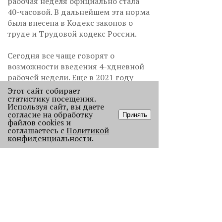
рабочая неделя официально стала
40-часовой. В дальнейшем эта норма
была внесена в Кодекс законов о
труде и Трудовой кодекс России.
Сегодня все чаще говорят о
возможности введения 4-хдневной
рабочей недели. Еще в 2021 году
зампредседателя Совбеза Дмитрий
Этот сайт собирает
статистику посещения.
Медведев предложил организовать
Используя сайт, вы даете
эксперимент с четырехдневкой в
согласие на обработку
Принять
регионах или группе компаний.
файлов cookies и
соглашаетесь с
Политикой
Однако в Минтруде заявили, что
конфиденциальности
.
рассмотреть такое предложение
готовы, но предпосылок к
нововведению пока не видят.
Татьяна Семилейская (ТЕКСТ)