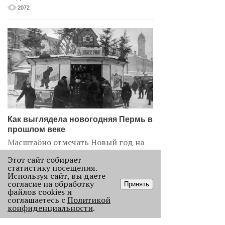
2072
Как выглядела новогодняя Пермь в
прошлом веке
Масштабно отмечать Новый год на
улицах Перми начали в
Этот сайт собирает
послевоенное время. Посмотрите,
статистику посещения.
как это было.
Используя сайт, вы даете
согласие на обработку
22857
Принять
файлов cookies и
соглашаетесь с
Политикой
конфиденциальности
.
.
АНАЛИЗ СИТУАЦИИ