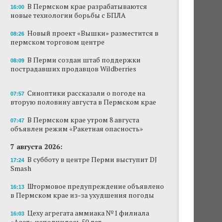
В Пермском крае разрабатываются
16:00
Новый проект «Вышки» разместится в
новые технологии борьбы с БПЛА
пермском торговом центре
Новый проект «Вышки» разместится в
08:26
пермском торговом центре
В Перми создан штаб поддержки
пострадавших продавцов Wildberries
В Перми создан штаб поддержки
08:09
пострадавших продавцов Wildberries
В субботу в центре Перми выступит DJ Smash
Сеть «Иль де Ботэ» уходит из Перми
Синоптики рассказали о погоде на
07:57
вторую половину августа в Пермском крае
Власти Перми намерены развернуть борьбу
с брошенными автомобилями
В Пермском крае утром 8 августа
07:47
объявлен режим «Ракетная опасность»
Продажи туров из Перми в Абхазию упали
7 августа 2026:
на 30%
В субботу в центре Перми выступит DJ
17:24
Власти вернулись к проекту большого
Smash
стадиона в Камской долине Перми
Штормовое предупреждение объявлено
16:13
в Пермском крае из-за ухудшения погоды
Цеху агрегата аммиака №1 филиала
16:03
«Азот» исполнилось 50 лет