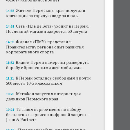
Жители Пермского края получили
14:55
квитанции за горячую воду за июль
Сеть «Иль де Ботэ» уходит из Перми.
14:51
Последний магазин закроется 30 августа
Филиал «ПМУ» представил
14:39
Правительству региона опыт развития
корпоративного спорта
Власти Перми намерены развернуть
11:53
борьбу с брошенными автомобилями
В Перми остались свободными почти
11:21
500 мест в 10-х классах школ
МегаФон запустил интернет для
10:26
дачников Пермского края
Т2 занял первое место по набору
10:21
бесплатных сервисов цифровой защиты –
J'son & Partners
«Пермэнергосбыт» предупредил о