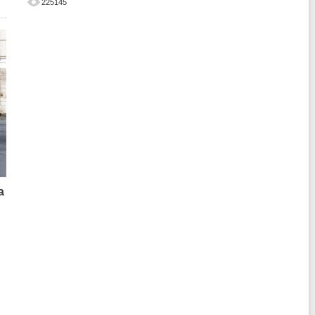
225145
а
о