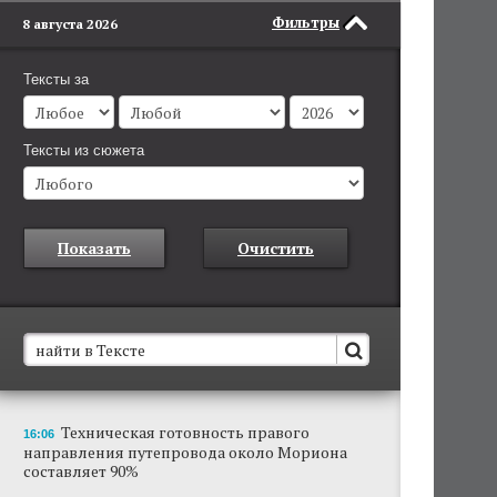
Фильтры
8 августа 2026
Тексты за
Тексты из сюжета
Показать
Очистить
В Пермском крае установят новые станции
Техническая готовность правого
16:06
обнаружения беспилотников
направления путепровода около Мориона
Они используются для обнаружения и
составляет 90%
отслеживания БПЛА в воздухе.