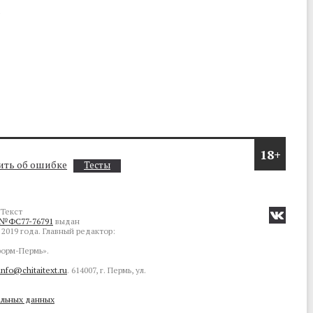
о
18+
ть об ошибке
Тесты
Текст
№ФС77-76791
выдан
2019 года. Главный редактор:
орм-Пермь».
info@chitaitext.ru
. 614007, г. Пермь, ул.
альных данных