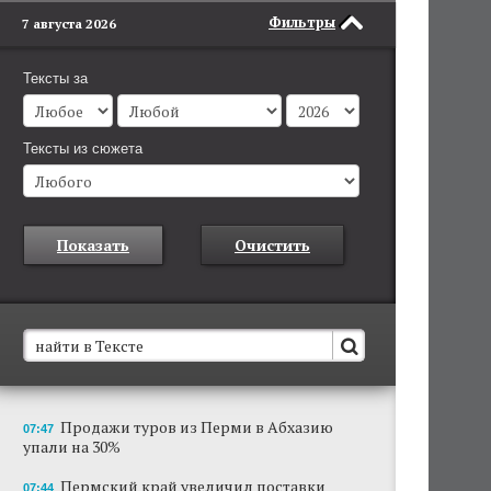
Фильтры
7 августа 2026
Тексты за
Тексты из сюжета
Показать
Очистить
В Пермском крае установят новые станции
Продажи туров из Перми в Абхазию
07:47
обнаружения беспилотников
упали на 30%
Они используются для обнаружения и
отслеживания БПЛА в воздухе.
Пермский край увеличил поставки
07:44