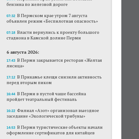
бензина по железной дороге
Продажи туров из Перми в Абхазию упали
на 30%
В Пермском крае утром 7 августа
07:32
объявлен режим «Беспилотная опасность»
Власти вернулись к проекту большого
стадиона в Камской долине Перми
Власти вернулись к проекту большого
07:18
стадиона в Камской долине Перми
В Перми закрывается ресторан «Желтая
лисица»
6 августа 2026:
В Перми закрывается ресторан «Желтая
17:43
В Перми в пустой чаше бассейна пройдет
лисица»
театральный фестиваль
В Прикамье клещи снизили активность
17:12
В Перми туристические объекты начали
перед вторым пиком
оформление сертификатов для китайцев
В Перми в пустой чаше бассейна
16:44
Ученые рассказали о причинах активности
пройдет театральный фестиваль
змей в Пермском крае
Филиал «Азот» организовал выездное
16:22
Ученые начали изучение состояния
заседание «Экологической трибуны»
Кунгурской ледяной пещеры
В Перми туристические объекты начали
14:53
оформление сертификатов для китайцев