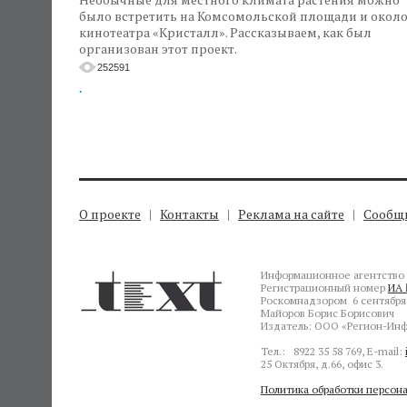
было встретить на Комсомольской площади и окол
кинотеатра «Кристалл». Рассказываем, как был
организован этот проект.
252591
.
О проекте
Контакты
Реклама на сайте
Сообщи
Информационное агентство 
Регистрационный номер
ИА 
Роскомнадзором 6 сентября 
Майоров Борис Борисович
Издатель: ООО «Регион-Инф
Тел.: 8922 35 58 769, E-mail:
25 Октября, д.66, офис 3.
Политика обработки персон