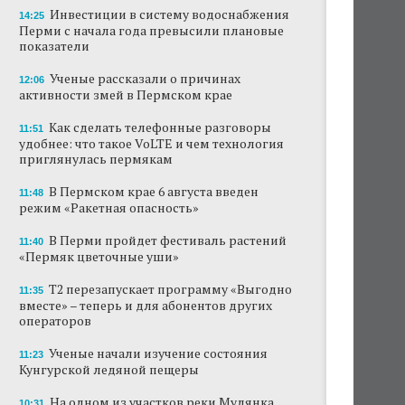
Инвестиции в систему водоснабжения
14:25
Перми с начала года превысили плановые
показатели
Ученые рассказали о причинах
12:06
активности змей в Пермском крае
Как сделать телефонные разговоры
11:51
удобнее: что такое VoLTE и чем технология
приглянулась пермякам
В Пермском крае 6 августа введен
11:48
режим «Ракетная опасность»
В Перми пройдет фестиваль растений
11:40
«Пермяк цветочные уши»
Т2 перезапускает программу «Выгодно
11:35
вместе» – теперь и для абонентов других
операторов
Ученые начали изучение состояния
11:23
Кунгурской ледяной пещеры
На одном из участков реки Мулянка
10:31