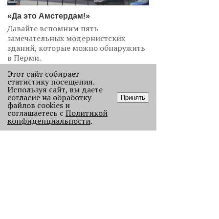
«Да это Амстердам!»
Давайте вспомним пять
замечательных модернистских
зданий, которые можно обнаружить
в Перми.
3571
Этот сайт собирает
статистику посещения.
Используя сайт, вы даете
согласие на обработку
Принять
файлов cookies и
соглашаетесь с
Политикой
конфиденциальности
.
«Эра фуд-энтузиастов
закончилась»
Рассказываем, как изменился
пермский ресторанный рынок после
«парада закрытий» в начале 2026