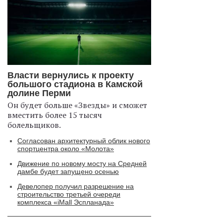
Власти вернулись к проекту
большого стадиона в Камской
долине Перми
Он будет больше «Звезды» и сможет
вместить более 15 тысяч
болельщиков.
Согласован архитектурный облик нового
спортцентра около «Молота»
Движение по новому мосту на Средней
дамбе будет запущено осенью
Девелопер получил разрешение на
строительство третьей очереди
комплекса «iMall Эспланада»