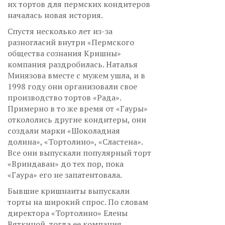
их тортов для пермских кондитеров
началась новая история.
Спустя несколько лет из-за
разногласий внутри «Пермского
общества сознания Кришны»
компания раздробилась. Наталья
Минязова вместе с мужем ушла, и в
1998 году они организовали свое
производство тортов «Рада».
Примерно в то же время от «Гауры»
откололись другие кондитеры, они
создали марки «Шоколадная
долина», «Тортолино», «Сластена».
Все они выпускали популярный торт
«Вриндаван» до тех пор, пока
«Гаура» его не запатентовала.
Бывшие кришнаиты выпускали
торты на широкий спрос. По словам
директора «Тортолино» Елены
Вяткиной, тогда ее компания