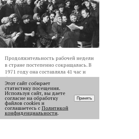
Продолжительность рабочей недели
в стране постепенно сокращалась. В
1971 году она составляла 41 час и
была закреплена в Кодексе законов о
Этот сайт собирает
труде в РСФСР, а в 1977 году – в
статистику посещения.
Конституции СССР. В 1991 году
Используя сайт, вы даете
согласие на обработку
рабочая неделя официально стала
Принять
файлов cookies и
40-часовой. В дальнейшем эта норма
соглашаетесь с
Политикой
была внесена в Кодекс законов о
конфиденциальности
.
труде и Трудовой кодекс России.
Сегодня все чаще говорят о