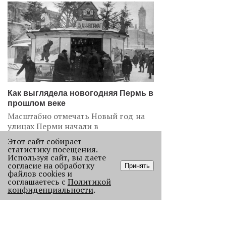
Как выглядела новогодняя Пермь в
прошлом веке
Масштабно отмечать Новый год на
улицах Перми начали в
послевоенное время. Посмотрите,
Этот сайт собирает
как это было.
статистику посещения.
Используя сайт, вы даете
22877
согласие на обработку
Принять
файлов cookies и
соглашаетесь с
Политикой
.
конфиденциальности
.
АНАЛИЗ СИТУАЦИИ