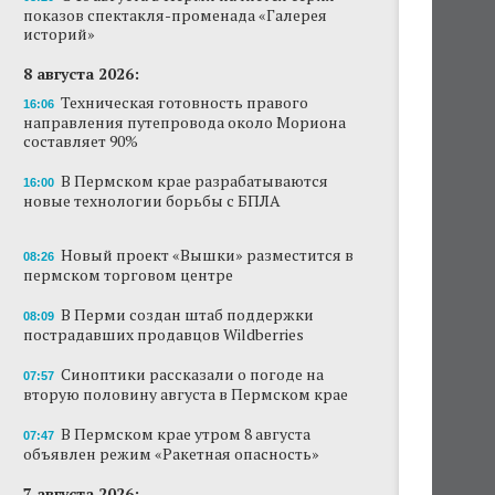
показов спектакля-променада «Галерея
Новый проект «Вышки» разместится в
историй»
пермском торговом центре
8 августа 2026:
В Перми создан штаб поддержки
Техническая готовность правого
16:06
пострадавших продавцов Wildberries
направления путепровода около Мориона
составляет 90%
В субботу в центре Перми выступит DJ Smash
В Пермском крае разрабатываются
16:00
новые технологии борьбы с БПЛА
Сеть «Иль де Ботэ» уходит из Перми
Власти Перми намерены развернуть борьбу
Новый проект «Вышки» разместится в
08:26
с брошенными автомобилями
пермском торговом центре
Продажи туров из Перми в Абхазию упали
В Перми создан штаб поддержки
08:09
на 30%
пострадавших продавцов Wildberries
Власти вернулись к проекту большого
Синоптики рассказали о погоде на
07:57
стадиона в Камской долине Перми
вторую половину августа в Пермском крае
В Пермском крае утром 8 августа
07:47
объявлен режим «Ракетная опасность»
7 августа 2026: