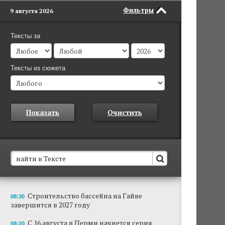
Фильтры
9 августа 2026
Тексты за
Тексты из сюжета
Показать
Очистить
В Пермском крае установят новые станции
Строительство бассейна на Гайве
08:30
обнаружения беспилотников
завершится в 2027 году
Они используются для обнаружения и
отслеживания БПЛА в воздухе.
С 16 августа в Перми начнется серия
08:20