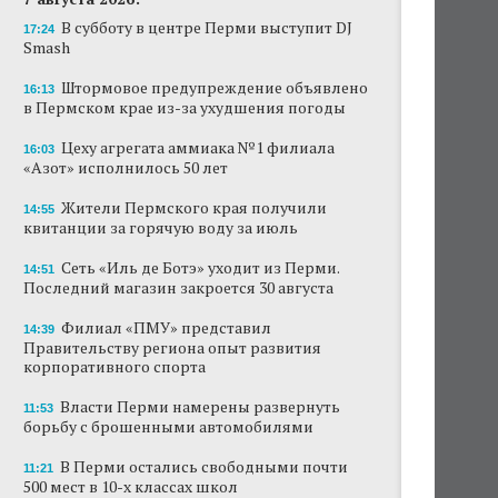
В субботу в центре Перми выступит DJ
17:24
Smash
Штормовое предупреждение объявлено
16:13
в Пермском крае из-за ухудшения погоды
Цеху агрегата аммиака №1 филиала
16:03
«Азот» исполнилось 50 лет
Жители Пермского края получили
14:55
квитанции за горячую воду за июль
Сеть «Иль де Ботэ» уходит из Перми.
14:51
Последний магазин закроется 30 августа
Филиал «ПМУ» представил
14:39
Правительству региона опыт развития
корпоративного спорта
Власти Перми намерены развернуть
11:53
борьбу с брошенными автомобилями
В Перми остались свободными почти
11:21
500 мест в 10-х классах школ