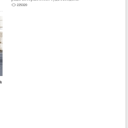
225320
а
о