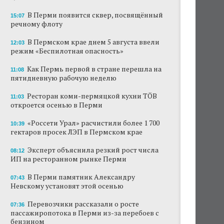
В Перми появится сквер, посвящённый
15:07
речному флоту
В Пермском крае днем 5 августа ввели
12:03
режим «Беспилотная опасность»
Как Пермь первой в стране перешла на
11:08
пятидневную рабочую неделю
Ресторан коми-пермяцкой кухни TÖB
11:03
откроется осенью в Перми
«Россети Урал» расчистили более 1 700
10:39
гектаров просек ЛЭП в Пермском крае
Эксперт объяснила резкий рост числа
08:12
ИП на ресторанном рынке Перми
В Перми памятник Александру
07:43
Невскому установят этой осенью
Перевозчики рассказали о росте
07:36
пассажиропотока в Перми из-за перебоев с
бензином