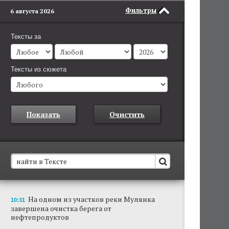
Фильтры
6 августа 2026
Тексты за
Тексты из сюжета
Показать
Очистить
В Пермском крае установят новые станции
На одном из участков реки Мулянка
10:31
обнаружения беспилотников
завершена очистка берега от
Они используются для обнаружения и
нефтепродуктов
отслеживания БПЛА в воздухе.