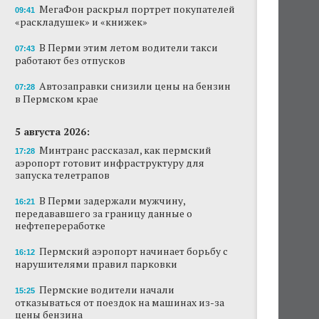
МегаФон раскрыл портрет покупателей
09:41
На одном из участков реки Мулянка
«раскладушек» и «книжек»
завершена очистка берега от
нефтепродуктов
В Перми этим летом водители такси
07:43
работают без отпусков
В Перми этим летом водители такси
работают без отпусков
Автозаправки снизили цены на бензин
07:28
в Пермском крае
Автозаправки снизили цены на бензин в
Пермском крае
5 августа 2026:
Минтранс рассказал, как пермский
17:28
В Перми задержали мужчину,
аэропорт готовит инфраструктуру для
передававшего за границу данные о
запуска телетрапов
нефтепереработке
В Перми задержали мужчину,
16:21
Пермские водители начали отказываться от
передававшего за границу данные о
поездок на машинах из-за цены бензина
нефтепереработке
Ресторан коми-пермяцкой кухни TÖB
Пермский аэропорт начинает борьбу с
16:12
откроется осенью в Перми
нарушителями правил парковки
Пермские водители начали
АНАЛИЗ СИТУАЦИИ
15:25
отказываться от поездок на машинах из-за
Эксперт объяснила резкий рост числа ИП на
цены бензина
ресторанном рынке Перми