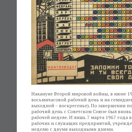
Накануне Второй мировой войны, в июне 194
восьмичасовой рабочий день и на семидне
выходной – воскресенье). По завершении п
рабочий день с Советском Союзе был внов
рабочей неделе. И лишь 7 марта 1967 года
рабочих и служащих предприятий, учрежде
неделю с двумя выходными днями.